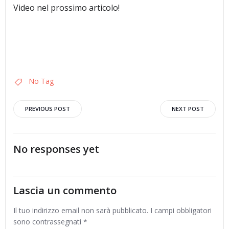
Video nel prossimo articolo!
No Tag
Post
Post
PREVIOUS POST
NEXT POST
navigation
navigation
No responses yet
Lascia un commento
Il tuo indirizzo email non sarà pubblicato.
I campi obbligatori
sono contrassegnati
*