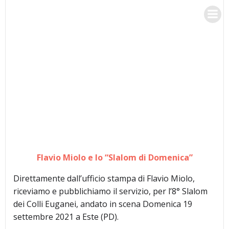
Vai
RACING 3 TEAM
al
contenuto
Flavio Miolo e lo “Slalom di Domenica”
Direttamente dall’ufficio stampa di Flavio Miolo,
riceviamo e pubblichiamo il servizio, per l’8° Slalom
dei Colli Euganei, andato in scena Domenica 19
settembre 2021 a Este (PD).