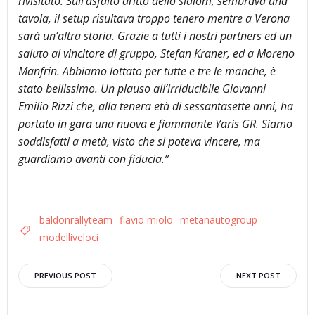
rivisitato. Sull’asfalto dritto dello slalom, sembrava una
tavola, il setup risultava troppo tenero mentre a Verona
sarà un’altra storia. Grazie a tutti i nostri partners ed un
saluto al vincitore di gruppo, Stefan Kraner, ed a Moreno
Manfrin. Abbiamo lottato per tutte e tre le manche, è
stato bellissimo. Un plauso all’irriducibile Giovanni
Emilio Rizzi che, alla tenera età di sessantasette anni, ha
portato in gara una nuova e fiammante Yaris GR. Siamo
soddisfatti a metà, visto che si poteva vincere, ma
guardiamo avanti con fiducia.”
baldonrallyteam
flavio miolo
metanautogroup
modelliveloci
Post
Post
PREVIOUS POST
NEXT POST
navigation
navigation