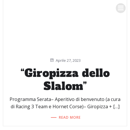
Vai
RACING 3 TEAM
al
contenuto
Aprile 27, 2023
“Giropizza dello
Slalom”
Programma Serata– Aperitivo di benvenuto (a cura
di Racing 3 Team e Hornet Corse)– Giropizza + […]
READ MORE