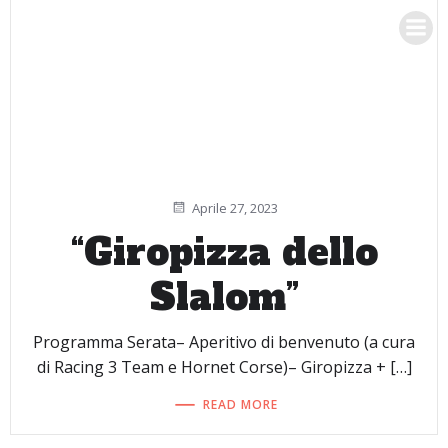
Vai
RACING 3 TEAM
al
contenuto
Aprile 27, 2023
“Giropizza dello
Slalom”
Programma Serata– Aperitivo di benvenuto (a cura
di Racing 3 Team e Hornet Corse)– Giropizza + […]
READ MORE