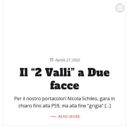
Vai
RACING 3 TEAM
al
contenuto
Aprile 27, 2023
Il “2 Valli” a Due
facce
Per il nostro portacolori Nicola Schileo, gara in
chiaro fino alla PS9, ma alla fine “grigia” […]
READ MORE